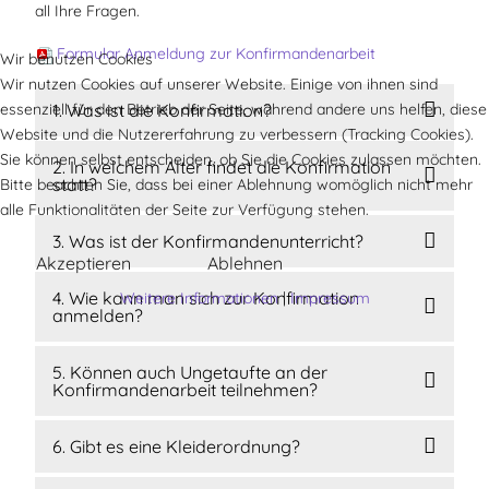
all Ihre Fragen.
Formular Anmeldung zur Konfirmandenarbeit
Wir benutzen Cookies
Wir nutzen Cookies auf unserer Website. Einige von ihnen sind
essenziell für den Betrieb der Seite, während andere uns helfen, diese
1. Was ist die Konfirmation?
Website und die Nutzererfahrung zu verbessern (Tracking Cookies).
Sie können selbst entscheiden, ob Sie die Cookies zulassen möchten.
2. In welchem Alter findet die Konfirmation
statt?
Bitte beachten Sie, dass bei einer Ablehnung womöglich nicht mehr
alle Funktionalitäten der Seite zur Verfügung stehen.
3. Was ist der Konfirmandenunterricht?
Akzeptieren
Ablehnen
4. Wie kann man sich zur Konfirmation
Weitere Informationen
|
Impressum
anmelden?
5. Können auch Ungetaufte an der
Konfirmandenarbeit teilnehmen?
6. Gibt es eine Kleiderordnung?