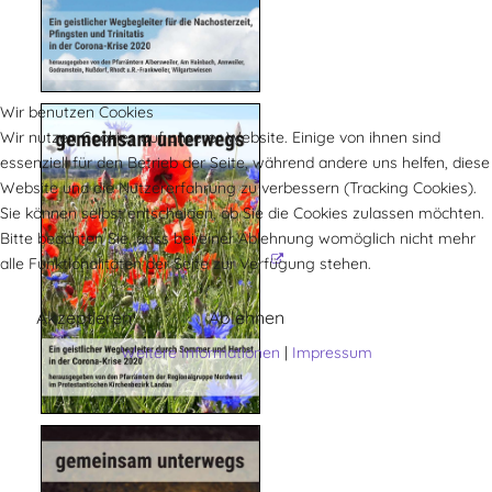
Wir benutzen Cookies
Wir nutzen Cookies auf unserer Website. Einige von ihnen sind
essenziell für den Betrieb der Seite, während andere uns helfen, diese
Website und die Nutzererfahrung zu verbessern (Tracking Cookies).
Sie können selbst entscheiden, ob Sie die Cookies zulassen möchten.
Bitte beachten Sie, dass bei einer Ablehnung womöglich nicht mehr
alle Funktionalitäten der Seite zur Verfügung stehen.
Akzeptieren
Ablehnen
Weitere Informationen
|
Impressum