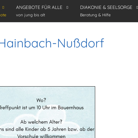
ANGEBOTE FÜR ALLE
DIAKONIE & SEELSORGE
ote
von jung bis alt
Beratung & Hilfe
 Hainbach-Nußdorf