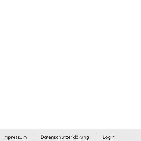
Nächster Beitrag: Info & Kontakt
Weiter
Impressum
|
Datenschutzerklärung
|
Login