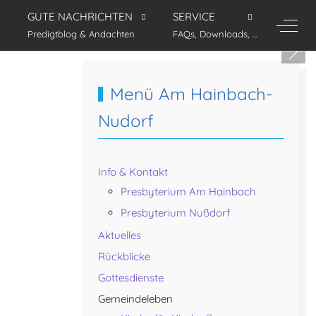
GUTE NACHRICHTEN
SERVICE
Off-C
Predigtblog & Andachten
FAQs, Downloads, ...
Menü Am Hainbach-
Nudorf
Info & Kontakt
Presbyterium Am Hainbach
Presbyterium Nußdorf
Aktuelles
Rückblicke
Gottesdienste
Gemeindeleben