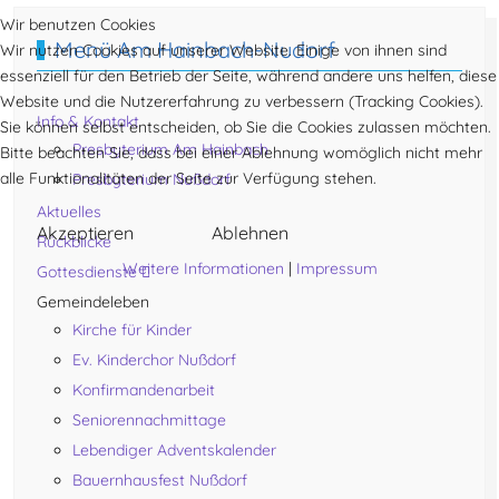
Wir benutzen Cookies
Menü Am Hainbach-Nudorf
Wir nutzen Cookies auf unserer Website. Einige von ihnen sind
essenziell für den Betrieb der Seite, während andere uns helfen, diese
Website und die Nutzererfahrung zu verbessern (Tracking Cookies).
Info & Kontakt
Sie können selbst entscheiden, ob Sie die Cookies zulassen möchten.
Presbyterium Am Hainbach
Bitte beachten Sie, dass bei einer Ablehnung womöglich nicht mehr
alle Funktionalitäten der Seite zur Verfügung stehen.
Presbyterium Nußdorf
Aktuelles
Akzeptieren
Ablehnen
Rückblicke
Weitere Informationen
|
Impressum
Gottesdienste
Gemeindeleben
Kirche für Kinder
Ev. Kinderchor Nußdorf
Konfirmandenarbeit
Seniorennachmittage
Lebendiger Adventskalender
Bauernhausfest Nußdorf