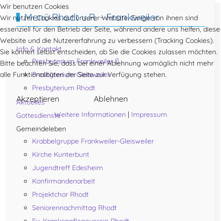
Wir benutzen Cookies
Menü Rhodt u.R. - Frankweiler
Wir nutzen Cookies auf unserer Website. Einige von ihnen sind
essenziell für den Betrieb der Seite, während andere uns helfen, diese
Website und die Nutzererfahrung zu verbessern (Tracking Cookies).
Info & Kontakt
Sie können selbst entscheiden, ob Sie die Cookies zulassen möchten.
Presbyterium Frankweiler
Bitte beachten Sie, dass bei einer Ablehnung womöglich nicht mehr
alle Funktionalitäten der Seite zur Verfügung stehen.
Presbyterium Gleisweiler
Presbyterium Rhodt
Akzeptieren
Ablehnen
Aktuelles
Weitere Informationen
|
Impressum
Gottesdienste
Gemeindeleben
Krabbelgruppe Frankweiler-Gleisweiler
Kirche Kunterbunt
Jugendtreff Edesheim
Konfirmandenarbeit
Projektchor Rhodt
Seniorennachmittag Rhodt