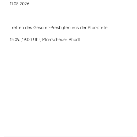
11.08.2026
Treffen des Gesamt-Presbyteriums der Pfarrstelle:
15.09. ,19:00 Uhr, Pfarrscheuer Rhodt
Vorheriger Beitrag: Presbyterium Rhodt
Nächster Beitra
Zurück
Weiter