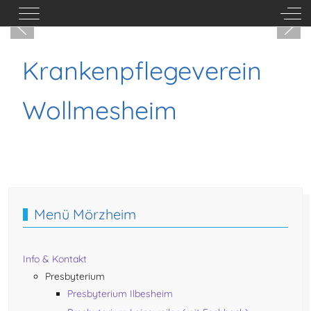
Mobile Menu Toggle
Off-
Krankenpflegeverein
Wollmesheim
Vorheriger Beitrag: Kita "Wildtulpe" Mörzheim
Nächster Beitra
Zurück
Weiter
Menü Mörzheim
Info & Kontakt
Presbyterium
Presbyterium Ilbesheim