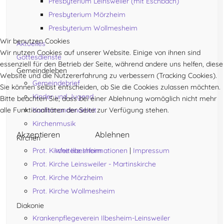
Presbyterium Leinsweiler (mit Eschbach)
Presbyterium Mörzheim
Presbyterium Wollmesheim
Wir benutzen Cookies
Aktuelles
Wir nutzen Cookies auf unserer Website. Einige von ihnen sind
Gottesdienste
essenziell für den Betrieb der Seite, während andere uns helfen, diese
Gemeindeleben
Website und die Nutzererfahrung zu verbessern (Tracking Cookies).
Gemeindebrief
Sie können selbst entscheiden, ob Sie die Cookies zulassen möchten.
Kinder und Jugend
Bitte beachten Sie, dass bei einer Ablehnung womöglich nicht mehr
alle Funktionalitäten der Seite zur Verfügung stehen.
Konfirmandenarbeit
Kirchenmusik
Akzeptieren
Ablehnen
Kirchen
Prot. Kirche Ilbesheim
Weitere Informationen
|
Impressum
Prot. Kirche Leinsweiler - Martinskirche
Prot. Kirche Mörzheim
Prot. Kirche Wollmesheim
Diakonie
Krankenpflegeverein Ilbesheim-Leinsweiler