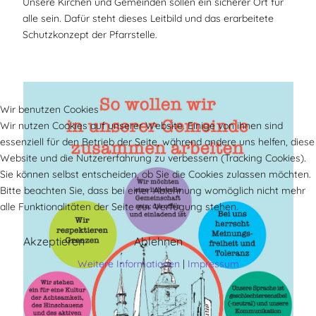
Unsere Kirchen und Gemeinden sollen ein sicherer Ort für
alle sein. Dafür steht dieses Leitbild und das erarbeitete
Schutzkonzept der Pfarrstelle.
Wir benutzen Cookies
Wir nutzen Cookies auf unserer Website. Einige von ihnen sind
essenziell für den Betrieb der Seite, während andere uns helfen, diese
Website und die Nutzererfahrung zu verbessern (Tracking Cookies).
Sie können selbst entscheiden, ob Sie die Cookies zulassen möchten.
Bitte beachten Sie, dass bei einer Ablehnung womöglich nicht mehr
alle Funktionalitäten der Seite zur Verfügung stehen.
Akzeptieren
Ablehnen
Weitere Informationen
|
Impressum