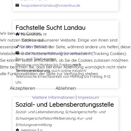
hospizdienst.landau@vinzentius.de
Fachstelle Sucht Landau
Wir benutzen Cookies
Reiterstraße 19
Wir nutzen Cookies auf unserer Website. Einige von ihnen sind
76829 Landau
essenziell für den Betrieb der Seite, während andere uns helfen, diese
06341 / 995267-0
Suchtberatung.landau@diakonie-pfalz.de
Website und die Nutzererfahrung zu verbessern (Tracking Cookies).
Büro- und Telefonzeiten:
Sie können selbst entscheiden, ob Sie die Cookies zulassen möchten.
Beratung von Montag bis Freitag
nach
Bitte beachten Sie, dass bei einer Ablehnung womöglich nicht mehr
Terminvereinbarung
, auch online möglich!
alle Funktionalitäten der Seite zur Verfügung stehen.
Telefonische Erreichbarkeit von Montag bis Freitag, 9-12
Uhr.
Akzeptieren
Ablehnen
Weitere Informationen
|
Impressum
Sozial- und Lebensberatungsstelle
Sozial- und Lebensberatung, Schwangerschafts- und
Schwangerschaftskonfliktberatung, Kur- und
Erholungsvermittlung
Westring 3 a