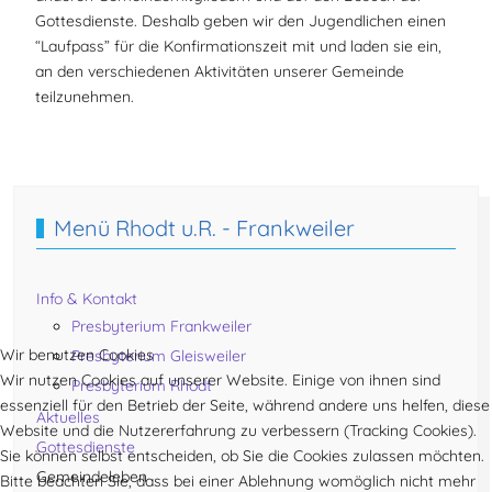
Gottesdienste. Deshalb geben wir den Jugendlichen einen
“Laufpass” für die Konfirmationszeit mit und laden sie ein,
an den verschiedenen Aktivitäten unserer Gemeinde
teilzunehmen.
Vorheriger Beitrag: Projektchor Rhodt
Nächster Beitra
Zurück
Weiter
Menü Rhodt u.R. - Frankweiler
Info & Kontakt
Presbyterium Frankweiler
Wir benutzen Cookies
Presbyterium Gleisweiler
Wir nutzen Cookies auf unserer Website. Einige von ihnen sind
Presbyterium Rhodt
essenziell für den Betrieb der Seite, während andere uns helfen, diese
Aktuelles
Website und die Nutzererfahrung zu verbessern (Tracking Cookies).
Gottesdienste
Sie können selbst entscheiden, ob Sie die Cookies zulassen möchten.
Gemeindeleben
Bitte beachten Sie, dass bei einer Ablehnung womöglich nicht mehr