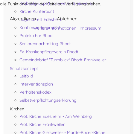
Krabbelgruppe Frankweiler-Gleisweiler
alle Funktionalitäten der Seite zur Verfügung stehen.
Kirche Kunterbunt
Akzeptieren
Ablehnen
Jugendtreff Edesheim
Konfirmandenarbeit
Weitere Informationen
|
Impressum
Projektchor Rhodt
Seniorennachmittag Rhodt
Ev. Krankenpflegeverein Rhodt
Gemeindebrief "Turmblick" Rhodt-Frankweiler
Schutzkonzept
Leitbild
Interventionsplan
Verhaltenskodex
Selbstverpflichtungserklärung
Kirchen
Prot. Kirche Edesheim - Am Weinberg
Prot. Kirche Frankweiler
Prot. Kirche Gleisweiler - Martin-Bucer-Kirche