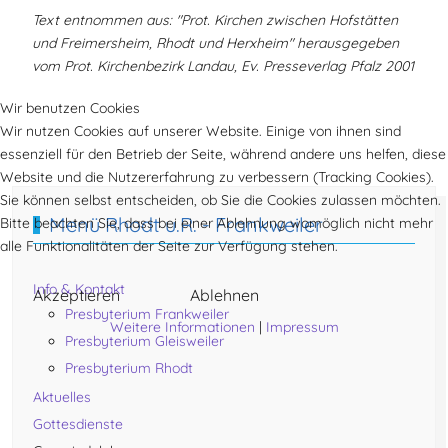
Text entnommen aus: "Prot. Kirchen zwischen Hofstätten
und Freimersheim, Rhodt und Herxheim" herausgegeben
vom Prot. Kirchenbezirk Landau, Ev. Presseverlag Pfalz 2001
Wir benutzen Cookies
Wir nutzen Cookies auf unserer Website. Einige von ihnen sind
Vorheriger Beitrag: Aktuelles Pfarrstelle Rhodt u.R. - Frankweil
Nächster Beitrag
Zurück
Weiter
essenziell für den Betrieb der Seite, während andere uns helfen, diese
Website und die Nutzererfahrung zu verbessern (Tracking Cookies).
Sie können selbst entscheiden, ob Sie die Cookies zulassen möchten.
Menü Rhodt u.R. - Frankweiler
Bitte beachten Sie, dass bei einer Ablehnung womöglich nicht mehr
alle Funktionalitäten der Seite zur Verfügung stehen.
Info & Kontakt
Akzeptieren
Ablehnen
Presbyterium Frankweiler
Weitere Informationen
|
Impressum
Presbyterium Gleisweiler
Presbyterium Rhodt
Aktuelles
Gottesdienste