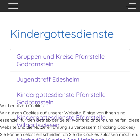
Mobile Menu Toggle
Off-
Kindergottesdienste
Gruppen und Kreise Pfarrstelle
Godramstein
Jugendtreff Edesheim
Kindergottesdienste Pfarrstelle
Godramstein
Wir benutzen Cookies
Wir nutzen Cookies auf unserer Website. Einige von ihnen sind
Kindergottesdienste Pfarrstelle
essenziell für den Betrieb der Seite, während andere uns helfen, diese
Wilgartswiesen
Website und die Nutzererfahrung zu verbessern (Tracking Cookies).
Sie können selbst entscheiden, ob Sie die Cookies zulassen möchten.