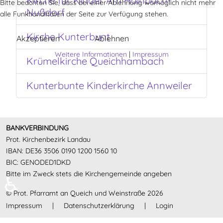
Kirche für Kinder Am Hainbach-
Bitte beachten Sie, dass bei einer Ablehnung womöglich nicht mehr
Nußdorf
alle Funktionalitäten der Seite zur Verfügung stehen.
Kirche Kunterbunt
Akzeptieren
Ablehnen
Weitere Informationen
|
Impressum
Krümelkirche Queichhambach
Kunterbunte Kinderkirche Annweiler
BANKVERBINDUNG
Prot. Kirchenbezirk Landau
IBAN: DE36 3506 0190 1200 1560 10
BIC: GENODED1DKD
Bitte im Zweck stets die Kirchengemeinde angeben
♿
© Prot. Pfarramt an Queich und Weinstraße 2026
Impressum
|
Datenschutzerklärung
|
Login